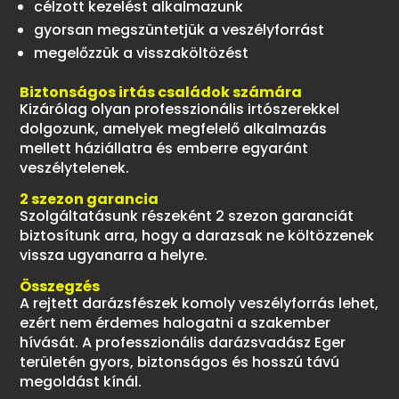
célzott kezelést alkalmazunk
gyorsan megszüntetjük a veszélyforrást
megelőzzük a visszaköltözést
Biztonságos irtás családok számára
Kizárólag olyan professzionális irtószerekkel
dolgozunk, amelyek megfelelő alkalmazás
mellett háziállatra és emberre egyaránt
veszélytelenek.
2 szezon garancia
Szolgáltatásunk részeként 2 szezon garanciát
biztosítunk arra, hogy a darazsak ne költözzenek
vissza ugyanarra a helyre.
Összegzés
A rejtett darázsfészek komoly veszélyforrás lehet,
ezért nem érdemes halogatni a szakember
hívását. A professzionális darázsvadász Eger
területén gyors, biztonságos és hosszú távú
megoldást kínál.