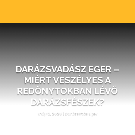
DARÁZSVADÁSZ EGER –
MIÉRT VESZÉLYES A
REDŐNYTOKBAN LÉVŐ
DARÁZSFÉSZEK?
máj 12, 2026
|
Darázsirtás Eger