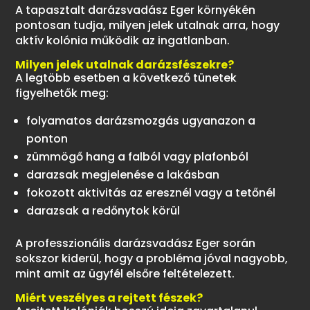
A tapasztalt darázsvadász Eger környékén
pontosan tudja, milyen jelek utalnak arra, hogy
aktív kolónia működik az ingatlanban.
Milyen jelek utalnak darázsfészekre?
A legtöbb esetben a következő tünetek
figyelhetők meg:
folyamatos darázsmozgás ugyanazon a
ponton
zümmögő hang a falból vagy plafonból
darazsak megjelenése a lakásban
fokozott aktivitás az eresznél vagy a tetőnél
darazsak a redőnytok körül
A professzionális darázsvadász Eger során
sokszor kiderül, hogy a probléma jóval nagyobb,
mint amit az ügyfél elsőre feltételezett.
Miért veszélyes a rejtett fészek?