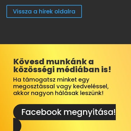
Vissza a hírek oldalra
Kövesd munkánk a
közösségi médiában is!
Ha támogatsz minket egy
megosztással vagy kedveléssel,
akkor nagyon hálásak leszünk!
Facebook megnyitása!