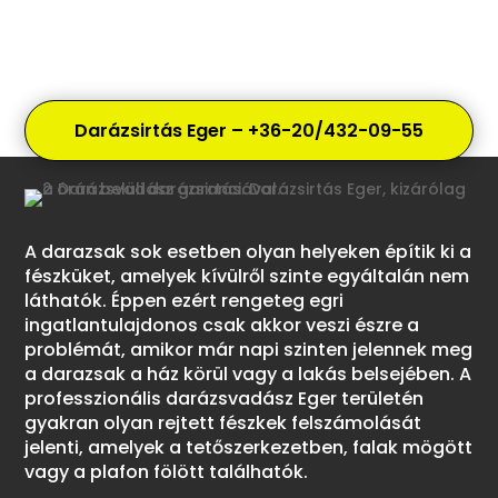
Darázsirtás Eger – +36-20/432-09-55
A darazsak sok esetben olyan helyeken építik ki a
fészküket, amelyek kívülről szinte egyáltalán nem
láthatók. Éppen ezért rengeteg egri
ingatlantulajdonos csak akkor veszi észre a
problémát, amikor már napi szinten jelennek meg
a darazsak a ház körül vagy a lakás belsejében. A
professzionális darázsvadász Eger területén
gyakran olyan rejtett fészkek felszámolását
jelenti, amelyek a tetőszerkezetben, falak mögött
vagy a plafon fölött találhatók.