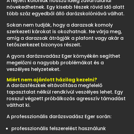
A rejtett kolóniák hosszú ideig zavartalanul
növekedhetnek. Egy kisebb fészek rövid idő alatt
több száz egyedből álló darázskolóniává válhat.
Sokan nem tudják, hogy a darazsak komoly
szerkezeti károkat is okozhatnak. Ne várja meg,
amíg a darazsak átrágják a plafont vagy akár a
tetőszerkezet bizonyos részeit.
A gyors darázsvadász Eger környékén segíthet
megelőzni a nagyobb problémákat és a
veszélyes helyzeteket.
Miért nem ajánlott házilag kezelni?
A darázsfészkek eltávolítása megfelelő
tapasztalat nélkül rendkívül veszélyes lehet. Egy
rosszul végzett próbálkozás agresszív támadást
válthat ki.
A professzionális darázsvadász Eger során:
professzionális felszerelést használunk